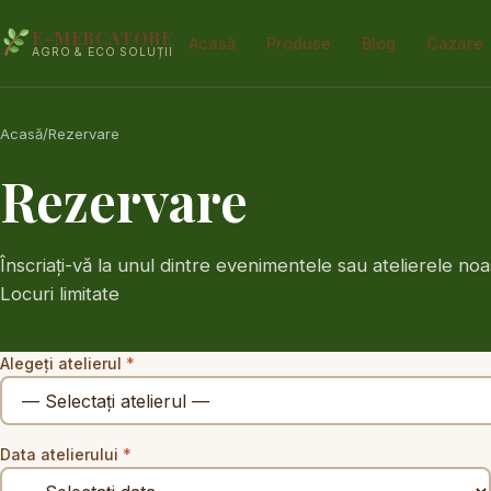
E-MERCATORE
Acasă
Produse
Blog
Cazare
AGRO & ECO SOLUȚII
Acasă
/
Rezervare
Rezervare
Înscriați-vă la unul dintre evenimentele sau atelierele n
Locuri limitate
Alegeți atelierul
*
Data atelierului
*