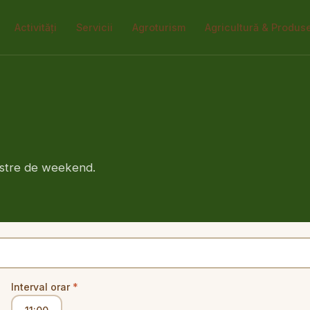
Activități
Servicii
Agroturism
Agricultură & Produs
oastre de weekend.
Interval orar
*