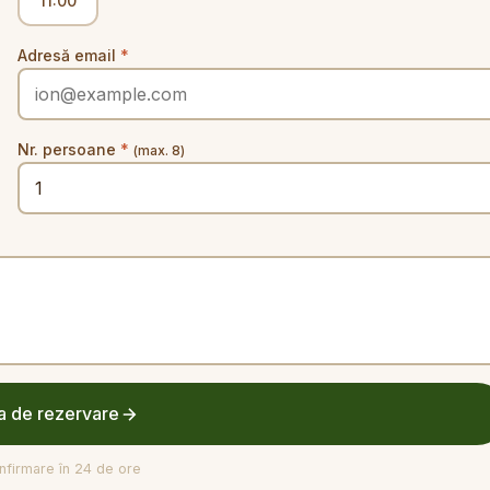
11:00
Adresă email
*
Nr. persoane
*
(max. 8)
a de rezervare
onfirmare în 24 de ore