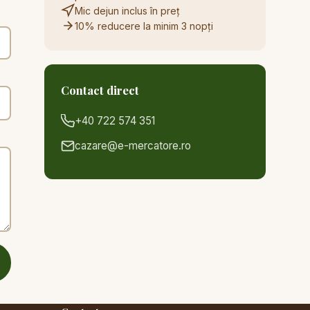
Mic dejun inclus în preț
10% reducere la minim 3 nopți
Contact direct
+40 722 574 351
cazare@e-mercatore.ro