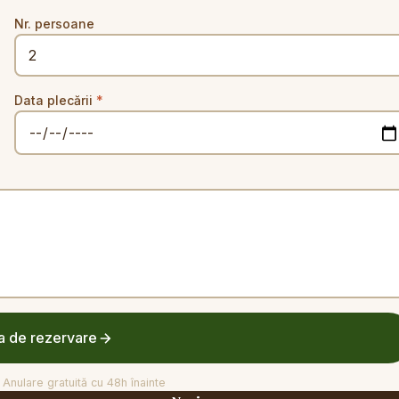
Nr. persoane
Data plecării
*
a de rezervare
Anulare gratuită cu 48h înainte