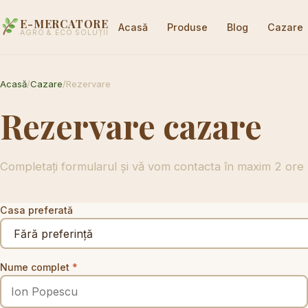
E-MERCATORE
Acasă
Produse
Blog
Cazare
AGRO & ECO SOLUȚII
Acasă
/
Cazare
/
Rezervare
Rezervare cazare
Completați formularul și vă vom contacta în maxim 2 ore
Casa preferată
Nume complet
*