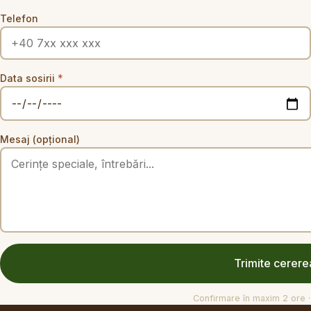
Telefon
Data sosirii
*
Mesaj (opțional)
Trimite cerere
Confirmare în maxim 2 ore · 