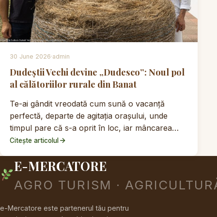
30 June 2026
·
admin
Dudeștii Vechi devine „Dudesco”: Noul pol
al călătoriilor rurale din Banat
Te-ai gândit vreodată cum sună o vacanță
perfectă, departe de agitația orașului, unde
timpul pare că s-a oprit în loc, iar mâncarea…
Citește articolul
E-MERCATORE
AGRO TURISM · AGRICULTUR
e-Mercatore este partenerul tău pentru