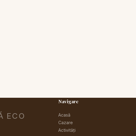
Navigare
Ă ECO
Acasă
Cazare
Activități