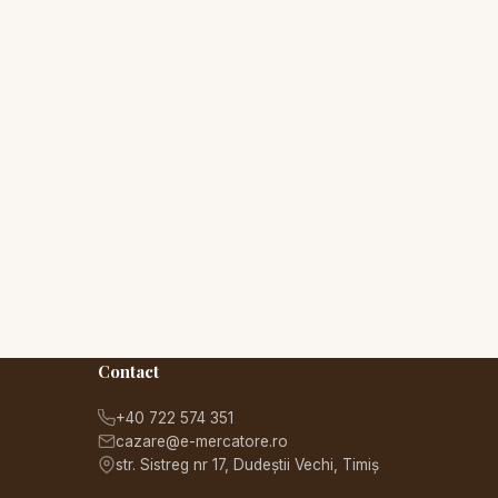
Contact
+40 722 574 351
cazare@e-mercatore.ro
str. Sistreg nr 17, Dudeștii Vechi, Timiș